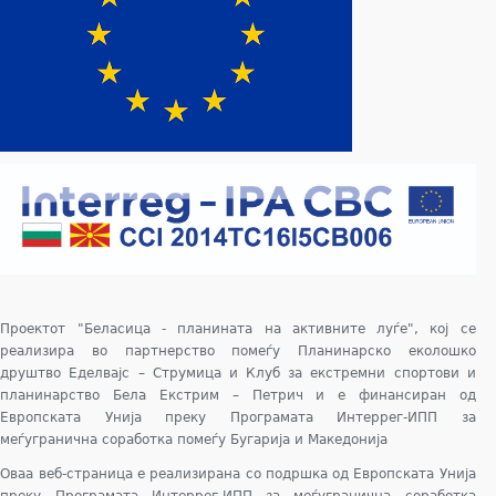
Проектот "Беласица - планината на активните луѓе", кој се
реализира во партнерство помеѓу Планинарско еколошко
друштво Еделвајс – Струмица и Клуб за екстремни спортови и
планинарство Бела Екстрим – Петрич и е финансиран од
Европската Унија преку Програмата Интеррег-ИПП за
меѓугранична соработка помеѓу Бугарија и Македонија
Оваа веб-страница е реализирана со подршка од Европската Унија