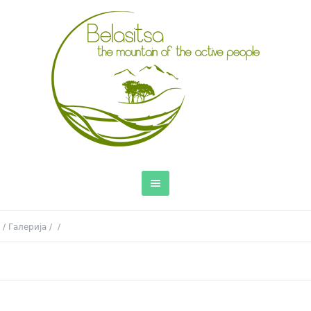
/
Галерија
/
/