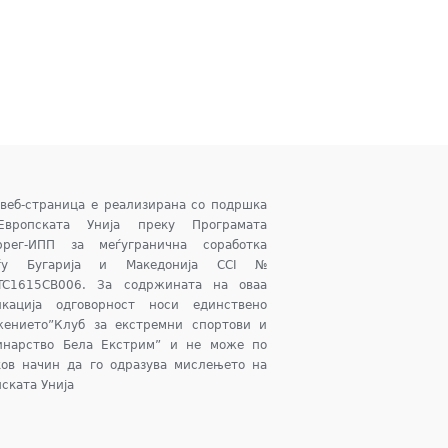
 веб-страница е реализирана со подршка
вропската Унија преку Програмата
ррег-ИПП за меѓугранична соработка
ѓу Бугарија и Македонија CCI №
TC1615CB006. За содржината на оваа
икација одговорност носи единствено
жението”Клуб за екстремни спортови и
инарство Бела Екстрим” и не може по
ков начин да го одразува мислењето на
ската Унија