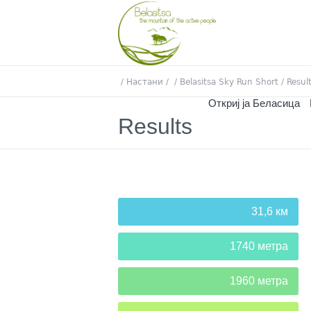
/
Настани
/
/
Belasitsa Sky Run Short
/
Resul
Откриј ја Беласица
Results
31,6 км
1740 метра
1960 метра