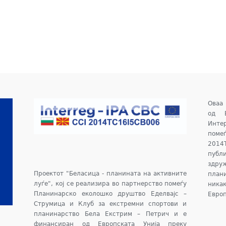
Оваа
од Е
Инте
поме
2014
публ
здру
Проектот "Беласица - планината на активните
план
луѓе", кој се реализира во партнерство помеѓу
ника
Планинарско еколошко друштво Еделвајс –
Европ
Струмица и Клуб за екстремни спортови и
планинарство Бела Екстрим – Петрич и е
финансиран од Европската Унија преку