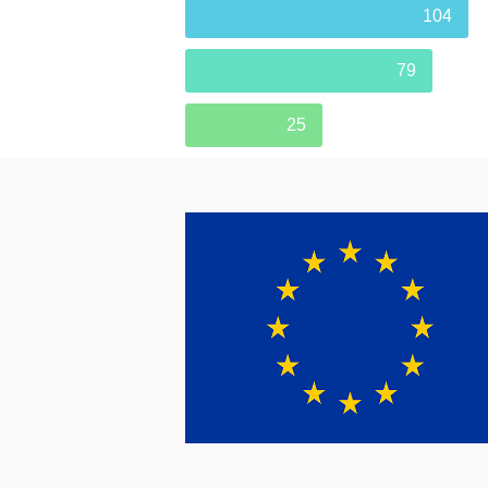
104
79
25