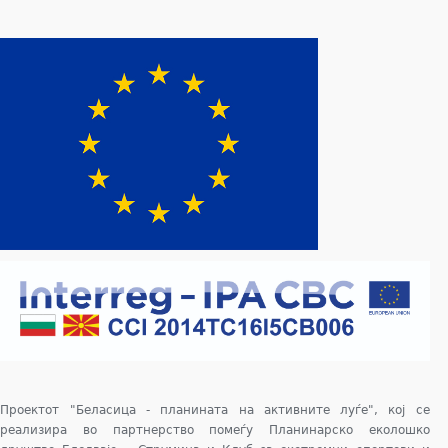
Проектот "Беласица - планината на активните луѓе", кој се
реализира во партнерство помеѓу Планинарско еколошко