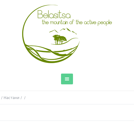
/
Настани
/
/