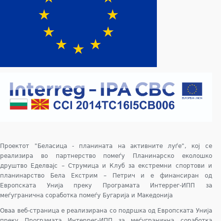
Проектот "Беласица - планината на активните луѓе", кој се
реализира во партнерство помеѓу Планинарско еколошко
друштво Еделвајс – Струмица и Клуб за екстремни спортови и
планинарство Бела Екстрим – Петрич и е финансиран од
Европската Унија преку Програмата Интеррег-ИПП за
меѓугранична соработка помеѓу Бугарија и Македонија
Оваа веб-страница е реализирана со подршка од Европската Унија
преку Програмата Интеррег-ИПП за меѓугранична соработка