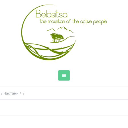
/
Настани
/
/