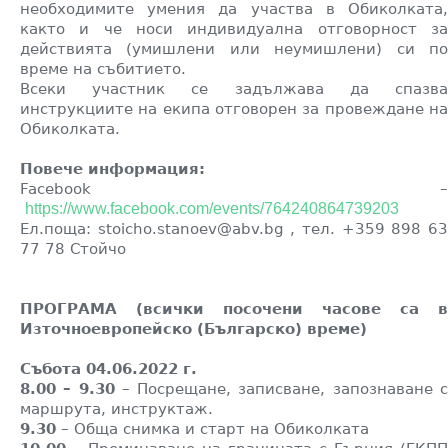
необходимите умения да участва
в
Обиколката
както и че носи индивидуална
отговорност з
действията (умишлени или не
умишлени
) си п
време на
с
ъбитие
то
.
Всеки участник се задължава да спазва
инструкциите на екипа отговорен за провеждане на
Обиколката.
Повече информация:
Facebook –
https://www.facebook.com/events/764240864739203
Ел.поща: stoicho.stanoev@abv.bg , тел. +359 898 63
77 78 Стойчо
ПРОГРАМА (всички посочени часове са в
Източноевропейско (Българско) време)
Събота 04.06.2022 г.
8.00 – 9.30
– Посрещане, записване, запознаване 
маршрута, инструктаж.
9.30
– Обща снимка и старт на Обиколката