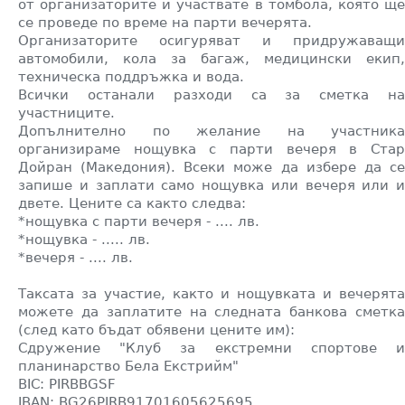
от организаторите и участвате в томбола, която ще
се проведе по време на парти вечерята.
Организаторите осигуряват и придружаващи
автомобили, кола за багаж, медицински екип,
техническа поддръжка и вода.
Всички останали разходи са за сметка на
участниците.
Допълнително по желание на участника
организираме нощувка с парти вечеря в Стар
Дойран (Македония). Всеки може да избере да се
запише и заплати само нощувка или вечеря или и
двете. Цените са както следва:
*нощувка с парти вечеря - .... лв.
*нощувка - ..... лв.
*вечеря - .... лв.
Таксата за участие, както и нощувката и вечерята
можете да заплатите на следната банкова сметка
(след като бъдат обявени цените им):
Сдружение "Клуб за екстремни спортове и
планинарство Бела Екстрийм"
BIC: PIRBBGSF
IBAN: BG26PIRB91701605625695