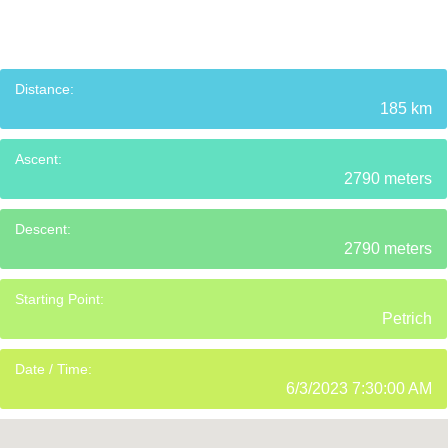
Distance:
185 km
Ascent:
2790 meters
Descent:
2790 meters
Starting Point:
Petrich
Date / Time:
6/3/2023 7:30:00 AM