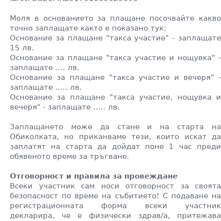
Моля в основанието за плащане посочвайте какво
точно заплащате както е показано тук:
Основание за плащане "такса участие" - заплащате
15 лв.
Основание за плащане "такса участие и нощувка" -
заплащате .... лв.
Основание за плащане "такса участие и вечеря" -
заплащате ..... лв.
Основание за плащане "такса участие, нощувка и
вечеря" - заплащате ..... лв.
Заплащането може да стане и на старта на
Обиколката, но приканваме тези, които искат да
заплатят на старта да дойдат поне 1 час преди
обявеното време за тръгване.
Отговорност и правила за провеждане
Всеки участник сам носи отговорност за своята
безопасност по време на събитието! С подаване на
регистрационната форма всеки участник
декларира, че е физически здрав/а,
притежава