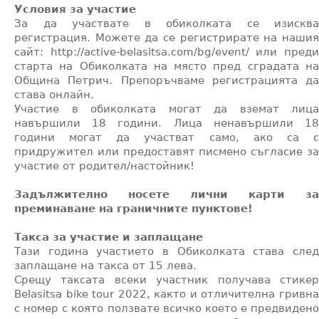
Условия за участие
За да участвате в обиколката се изисква
регистрация. Можете да се регистрирате на нашия
сайт:
http://active-belasitsa.com/bg/event/
или пред
старта на Обиколката на място пред сградата на
Община Петрич. Препоръчваме регистрацията да
става онлайн.
Участие в обиколката могат да вземат лица
навършили 18 години. Лица ненавършили 18
години могат да участват само, ако са с
придружител или предоставят писмено съгласие за
участие от родител/настойник!
Задължително носете лични карти за
преминаване на граничните пунктове!
Такса за участие и заплащане
Тази година участието в Обиколката става след
заплащане на такса от 15 лева.
Срещу таксата всеки участник получава стикер
Belasitsa bike tour 2022, както
и отличителна гривн
с номер с която ползвате всичко което е предвидено