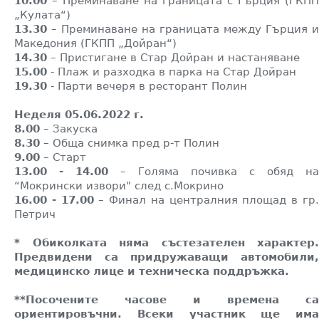
10.00
– Преминаване на границата с Гърция (ГКПП
„Кулата“)
13.30
– Преминаване на границата между Гърция и
Македония (ГКПП „Дойран“)
14.30
– Пристигане в Стар Дойран и настаняване
15.00
- Плаж и разходка в парка на Стар Дойран
19.30
- Парти вечеря в ресторант Полин
Неделя 05.06.2022 г.
8.00
– Закуска
8.30
– Обща снимка пред р-т Полин
9.00
– Старт
13.00 - 14.00
– Голяма почивка с обяд на
“Мокрински извори" след с.Мокрино
16.00 - 17.00
– Финал на централния площад в гр
Петрич
* Обиколката няма състезателен характер.
Предвидени са придружаващи автомобили,
медицинско лице и техническа поддръжка.
**Посочените часове и времена са
ориентировъчни. Всеки участник ще има