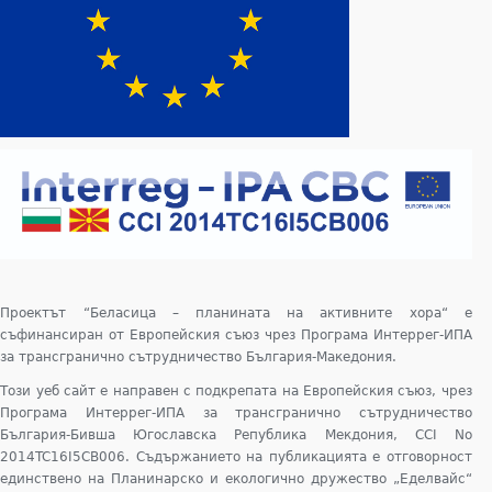
Проектът “Беласица – планината на активните хора“ е
съфинансиран от Европейския съюз чрез Програма Интеррег-ИПА
за трансгранично сътрудничество България-Македония.
Този уеб сайт е направен с подкрепата на Европейския съюз, чрез
Програма Интеррег-ИПА за трансгранично сътрудничество
България-Бивша Югославска Република Мекдония, CCI No
2014TC16I5CB006. Съдържанието на публикацията е отговорност
единствено на Планинарско и екологично дружество „Еделвайс“