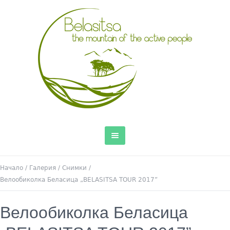
Начало
/
Галерия
/
Снимки
/
Велообиколка Беласица „BELASITSA TОUR 2017”
Велообиколка Беласица