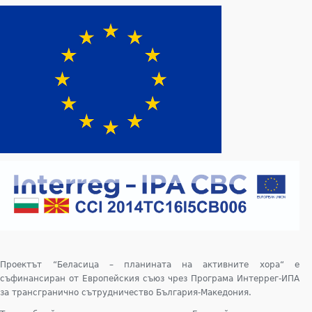
Проектът “Беласица – планината на активните хора“ е
съфинансиран от Европейския съюз чрез Програма Интеррег-ИПА
за трансгранично сътрудничество България-Македония.