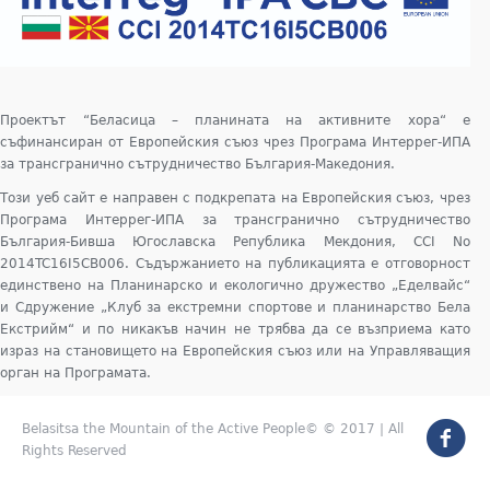
Проектът “Беласица – планината на активните хора“ е
съфинансиран от Европейския съюз чрез Програма Интеррег-ИПА
за трансгранично сътрудничество България-Македония.
Този уеб сайт е направен с подкрепата на Европейския съюз, чрез
Програма Интеррег-ИПА за трансгранично сътрудничество
България-Бивша Югославска Република Мекдония, CCI No
2014TC16I5CB006. Съдържанието на публикацията е отговорност
единствено на Планинарско и екологично дружество „Еделвайс“
и Сдружение „Клуб за екстремни спортове и планинарство Бела
Екстрийм“ и по никакъв начин не трябва да се възприема като
израз на становището на Европейския съюз или на Управляващия
орган на Програмата.
Belasitsa the Mountain of the Active People© © 2017 | All
Rights Reserved