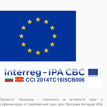
Проектът “Беласица – планината на активните хора“ е
съфинансиран от Европейския съюз чрез Програма Интеррег-ИПА