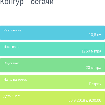
Конгур - бегачи
Разстояние:
10,8 км
Изкачване:
1750 метра
Спускане:
20 метра
Начална точка:
Петрич
Дата / Час:
30.9.2018 г. 9:00:00