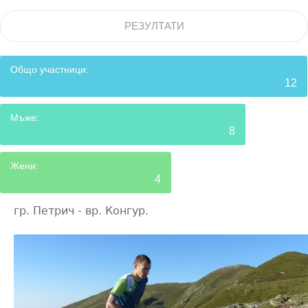
РЕЗУЛТАТИ
Общо участници:
12
Мъже:
8
Жени:
4
гр. Петрич - вр. Конгур.