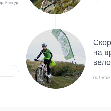
вр. Конгур
Скор
на в
вело
гр. Петри