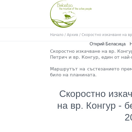
Начало
/
Архив
/
Скоростно изкачване на в
Открий Беласица
Н
Скоростно изкачване на вр. Конг
Петрич и вр. Конгур, един от най
Маршрутът на състезанието преми
било на планината.
Скоростно изка
на вр. Конгур - б
2