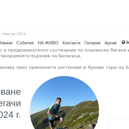
р. Конгур 2024
b
овини
Събития
НА ЖИВО
Контакти
Галерия
Архив
ур е предизвикателно състезание по планинско бягане 
-панорамните върхове на Беласица.
нава през приказните кестенови и букови гори на Б
чване
егачи
024 г.