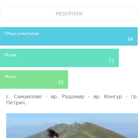
РЕЗУЛТАТИ
Общо участници:
94
Мъже:
71
Жени:
23
с. Самуилово - вр. Радомир - вр. Конгур - гр.
Петрич.