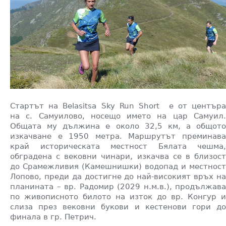
Стартът на
Belasitsa Sky Run Short е от център
на с. Самуилово, носещо името на цар Самуил.
Общата му дължина е около 32,5 км, а общото
изкачване е 1950 метра. Маршрутът преминава
край историческата местност Бялата чешма,
обградена с вековни чинари, изкачва се в близост
до Срамежливия (Камешнишки) водопад и местност
Лопово, преди да достигне до най-високият връх на
планината – вр. Радомир (2029 н.м.в.), продължава
по живописното билото на изток до вр. Конгур и
слиза през вековни букови и кестенови гори до
финала в гр. Петрич.