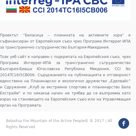
Проектът “Беласица – планината на активните хора“ е
съфинансиран от Европейския съюз чрез Програма Интеррег-ИПА
за трансгранично сътрудничество България-Македония.
Този уеб сайт е направен с подкрепата на Европейския съюз, чрез
Програма Интеррег-ИПА за трансгранично сътрудничество
България-Бивша Югославска Република Мекдония, CCI No
2014TC16I5CB006. Съдържанието на публикацията е отговорност
единствено на Планинарско и екологично дружество „Еделвайс“
и Сдружение „Клуб за екстремни спортове и планинарство Бела
Екстрийм“ и по никакъв начин не трябва да се възприема като
израз на становището на Европейския съюз или на Управляващия
орган на Програмата.
Belasitsa the Mountain of the Active People© © 2017 | All
Rights Reserved