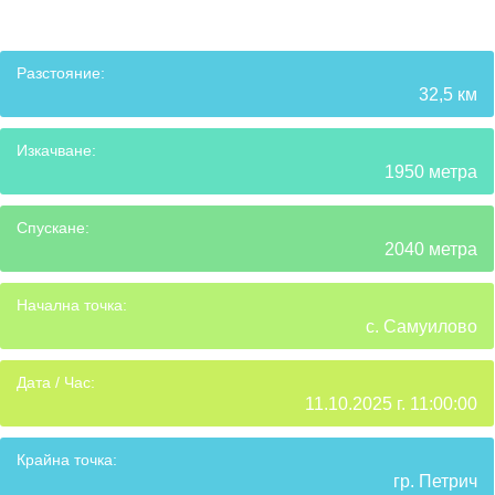
Разстояние:
32,5 км
Изкачване:
1950 метра
Спускане:
2040 метра
Начална точка:
с. Самуилово
Дата / Час:
11.10.2025 г. 11:00:00
Крайна точка:
гр. Петрич