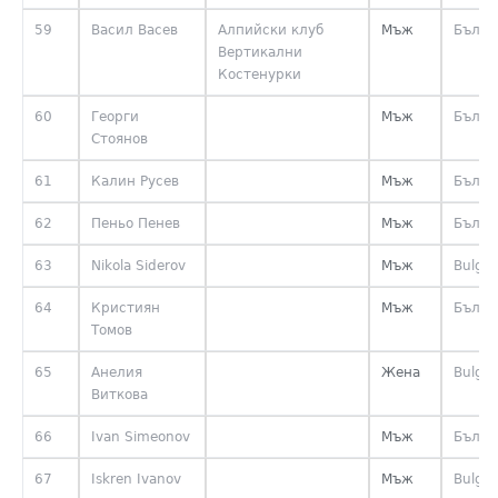
59
Васил Васев
Алпийски клуб
Мъж
Бълга
Вертикални
Костенурки
60
Георги
Мъж
Бълга
Стоянов
61
Калин Русев
Мъж
Бълга
62
Пеньо Пенев
Мъж
Бълга
63
Nikola Siderov
Мъж
Bulgar
64
Кристиян
Мъж
Бълга
Томов
65
Анелия
Жена
Bulgar
Виткова
66
Ivan Simeonov
Мъж
Бълга
67
Iskren Ivanov
Мъж
Bulgar