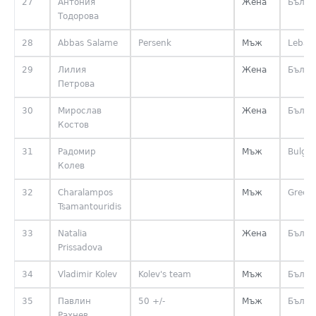
27
Антония
Жена
Бълга
Тодорова
28
Abbas Salame
Persenk
Мъж
Leban
29
Лилия
Жена
Бълга
Петрова
30
Мирослав
Жена
Бълга
Костов
31
Радомир
Мъж
Bulgar
Колев
32
Charalampos
Мъж
Greec
Tsamantouridis
33
Natalia
Жена
Бълга
Prissadova
34
Vladimir Kolev
Kolev's team
Мъж
Бълга
35
Павлин
50 +/-
Мъж
Бълга
Рахнев