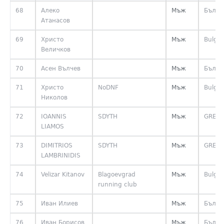
68
Алеко
Мъж
Бълга
Атанасов
69
Христо
Мъж
Bulgar
Величков
70
Асен Вълчев
Мъж
Бълга
71
Христо
NoDNF
Мъж
Bulgar
Николов
72
IOANNIS
SDYTH
Мъж
GREE
LIAMOS
73
DIMITRIOS
SDYTH
Мъж
GREE
LAMBRINIDIS
74
Velizar Kitanov
Blagoevgrad
Мъж
Bulgar
running club
75
Иван Илиев
Мъж
Бълга
76
Иван Борисов
Мъж
Бълга