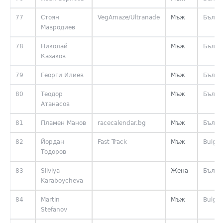
77
Стоян
VegAmaze/Ultranade
Мъж
Бълга
Мавродиев
78
Николай
Мъж
Бълга
Казаков
79
Георги Илиев
Мъж
Бълга
80
Теодор
Мъж
Бълга
Атанасов
81
Пламен Манов
racecalendar.bg
Мъж
Бълга
82
Йордан
Fast Track
Мъж
Bulgar
Тодоров
83
Silviya
Жена
Бълга
Karaboycheva
84
Martin
Мъж
Bulgar
Stefanov