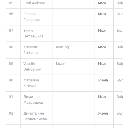
85
Emil Aleksov
Мъж
Bulgar
86
Георги
Мъж
Бълга
Георгиев
87
Емил
Мъж
Бълга
Петлешков
88
Krasimir
iRun.bg
Мъж
Bulgar
Stefanov
89
Veselin
Kozel
Мъж
Bulgar
Deliivanov
90
Miroslava
Жена
Бълга
Kirilova
91
Димитър
Мъж
Bulgar
Мавродиев
92
Димитрина
Жена
Бълга
Червенлиева