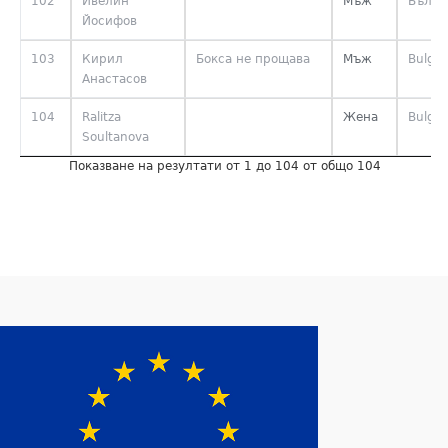
102
Ивелин
Мъж
Бълга
Йосифов
103
Кирил
Бокса не прощава
Мъж
Bulgar
Анастасов
104
Ralitza
Жена
Bulgar
Soultanova
Показване на резултати от 1 до 104 от общо 104