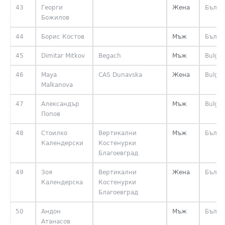
43
Георги
Жена
Бълга
Божилов
44
Борис Костов
Мъж
Бълга
45
Dimitar Mitkov
Begach
Мъж
Bulgar
46
Maya
CAS Dunavska
Жена
Bulgar
Malkanova
47
Александър
Мъж
Bulgar
Попов
48
Стоилко
Вертикални
Мъж
Бълга
Календерски
Костенурки
Благоевград
49
Зоя
Вертикални
Жена
Бълга
Календерска
Костенурки
Благоевград
50
Андон
Мъж
Бълга
Атанасов