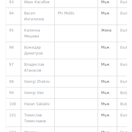
93
Иван Касабов
Мъж
Бълга
94
Васил
Phi Molds
Мъж
Бълга
Ингилизов
95
Калинка
Жена
Бълга
Мишева
96
Божидар
Мъж
Бълга
Димитров
97
Владислав
Мъж
Бълга
Атанасов
98
Georgi Zhekov
Мъж
Бълга
99
Georgi Iliev
Мъж
Bulgar
100
Hasan Sakalov
Мъж
Bulgar
101
Томислав
Мъж
Бълга
Томиславов