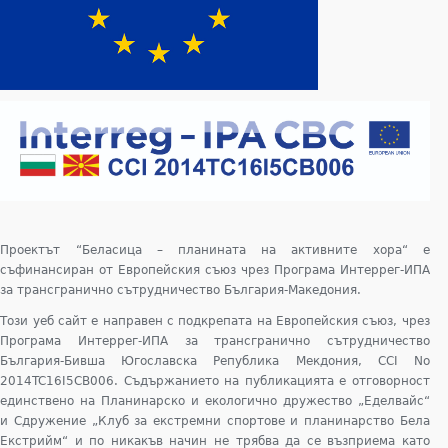
Проектът “Беласица – планината на активните хора“ е
съфинансиран от Европейския съюз чрез Програма Интеррег-ИПА
за трансгранично сътрудничество България-Македония.
Този уеб сайт е направен с подкрепата на Европейския съюз, чрез
Програма Интеррег-ИПА за трансгранично сътрудничество
България-Бивша Югославска Република Мекдония, CCI No
2014TC16I5CB006. Съдържанието на публикацията е отговорност
единствено на Планинарско и екологично дружество „Еделвайс“
и Сдружение „Клуб за екстремни спортове и планинарство Бела
Екстрийм“ и по никакъв начин не трябва да се възприема като