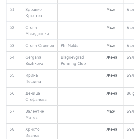
51
Здравко
Мъж
Бълга
Кръстев
52
Стоян
Мъж
Бълга
Македонски
53
Стоян Стоянов
Phi Molds
Мъж
Бълга
54
Gergana
Blagoevgrad
Жена
Бълга
Bozhkova
Running Club
55
Ирина
Жена
Бълга
Пешина
56
Деница
Жена
Bulgar
Стефанова
57
Валентин
Мъж
Бълга
Митев
58
Христо
Жена
Бълга
Иванов