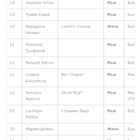
18
Vladislav Kirilov
Мъж
Bulgar
19
Румен Савов
Мъж
Бълга
20
Верадина
Синята стрела
Жена
Бълга
Начева
21
Николай
Мъж
Бълга
Трифонов
22
Panayot Petrov
Мъж
Bulgar
23
Славчо
Вет Спирит
Мъж
Mакед
Бакулески
24
Tomislav
Ohrid TrcaT
Мъж
Maced
Mostrov
(FYRO
25
Lachezar
Стръмен баир
Мъж
Bulgar
Petkov
26
Мария Цочева
Жена
Бълга