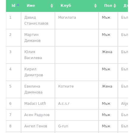
Id
Име
Клуб
Пол
Дър
1
Давид
Могилата
Мъж
Бълга
Станиславов
2
Мартин
Мъж
Бълга
Диманов
3
Юлия
Жена
Бълга
Василева
4
Кирил
Мъж
Бълга
Димитров
5
Евелина
Котките
Жена
Бълга
Дамянова
6
Madaci Lotfi
A.c.s.r
Мъж
Algeri
7
Асен Радулов
Мъж
Бълга
8
Ангел Генов
G-run
Мъж
Бълга