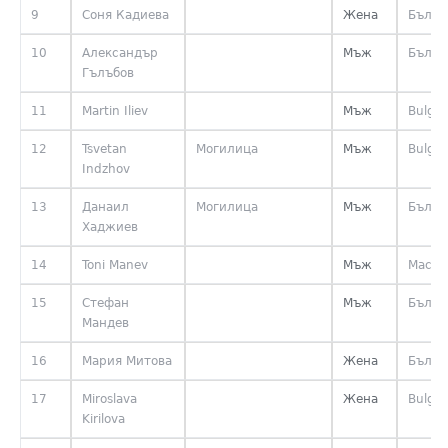
9
Соня Кадиева
Жена
Бълга
10
Александър
Мъж
Бълга
Гълъбов
11
Martin Iliev
Мъж
Bulgar
12
Tsvetan
Могилица
Мъж
Bulgar
Indzhov
13
Данаил
Могилица
Мъж
Бълга
Хаджиев
14
Toni Manev
Мъж
Maced
15
Стефан
Мъж
Бълга
Мандев
16
Мария Митова
Жена
Бълга
17
Miroslava
Жена
Bulgar
Kirilova