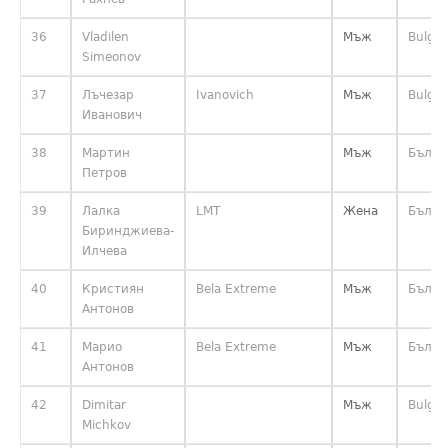
36
Vladilen
Мъж
Bulgar
Simeonov
37
Лъчезар
Ivanovich
Мъж
Bulgar
Иванович
38
Мартин
Мъж
Бълга
Петров
39
Лалка
LMT
Жена
Бълга
Биринджиева-
Илчева
40
Кристиян
Bela Extreme
Мъж
Бълга
Антонов
41
Марио
Bela Extreme
Мъж
Бълга
Антонов
42
Dimitar
Мъж
Bulgar
Michkov